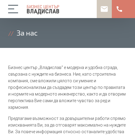
mail
call
За нас
Бизнес център „Владислав“ е модерна и удобна сграда,
свързана с нуждите на бизнеса. Ние, като строителна
компания, сме вложили цялото си умение и
професионализъм да създадем този център по правилата
и нормите на модерното инженерство, както и да отворим
перспектива Вие сами да вложите чувство за ред и
хармония.
Предлагаме възможност за довършителни работи спрямо
изискванията Ви, за да отговарят максимално на нуждите
Ви. За повече информация относно останалите удобства