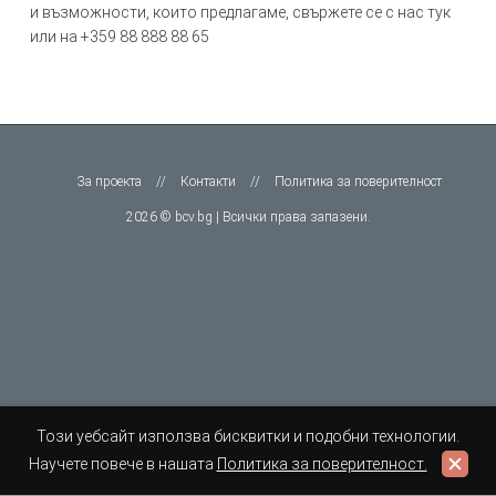
и възможности, които предлагаме, свържете се с нас тук
или на +359 ‭88 888 88 65
За проекта
//
Контакти
//
Политика за поверителност
2026 © bcv.bg | Всички права запазени.
Този уебсайт използва бисквитки и подобни технологии.
Научете повече в нашата
Политика за поверителност.